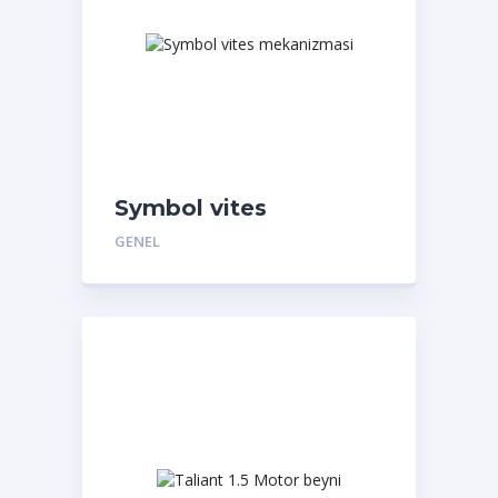
Symbol vites
mekanizmasi
GENEL