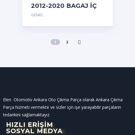
2012-2020 BAGAJ İÇ
PLASTİĞİ
GENEL
AYDINLATMALI
1
2
Elen Otomotiv Ankara Oto Çıkma Parça olarak Ankara Çıkma
Parça hizmeti vermekte ve sizler için işe yarayabilir parçaların
tedarikini sağlamaktayız
HIZLI ERİŞİM
SOSYAL MEDYA