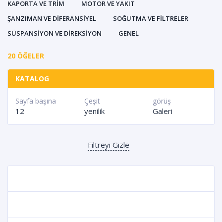
KAPORTA VE TRIM
MOTOR VE YAKIT
ŞANZIMAN VE DIFERANSIYEL
SOĞUTMA VE FILTRELER
SÜSPANSIYON VE DIREKSIYON
GENEL
20 ÖĞELER
KATALOG
Sayfa başına
Çeşit
görüş
12
yenilik
Galeri
Filtreyi Gizle