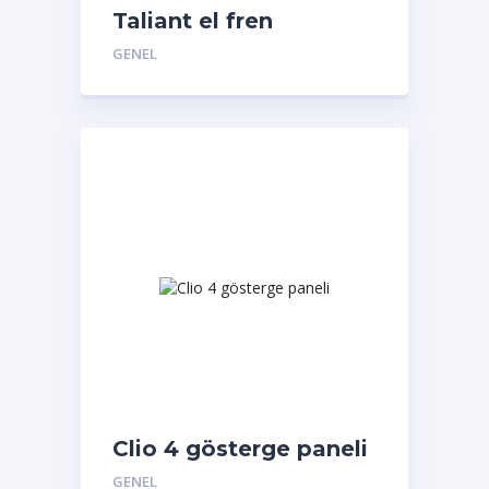
Taliant el fren
tabancası
GENEL
Clio 4 gösterge paneli
GENEL