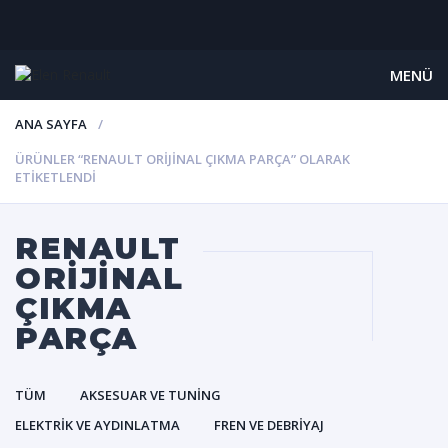
MENÜ
ANA SAYFA
ÜRÜNLER “RENAULT ORIJINAL ÇIKMA PARÇA” OLARAK
ETIKETLENDI
RENAULT
ORIJINAL
ÇIKMA
PARÇA
TÜM
AKSESUAR VE TUNING
ELEKTRIK VE AYDINLATMA
FREN VE DEBRIYAJ