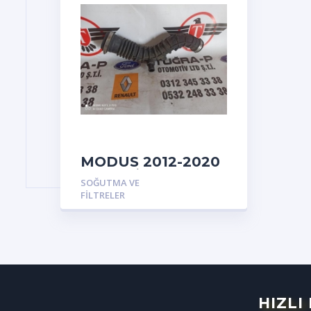
MODUS 2012-2020
HAVA FİLTRE
SOĞUTMA VE
BORUSU
FILTRELER
HIZLI