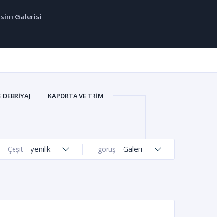
sim Galerisi
E DEBRIYAJ
KAPORTA VE TRIM
IYEL
SOĞUTMA VE FILTRELER
IYON VE DIREKSIYON
GENEL
yenilik
Galeri
Çeşit
görüş