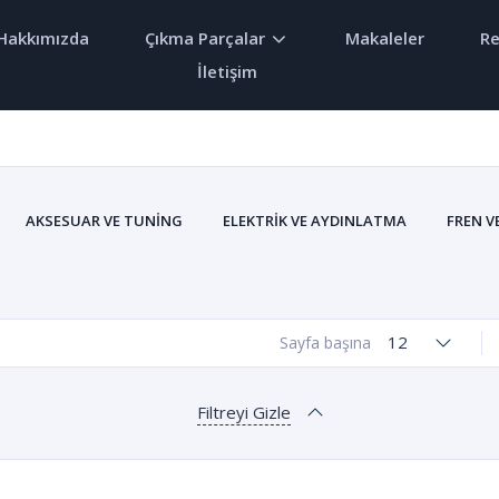
Hakkımızda
Çıkma Parçalar
Makaleler
Re
İletişim
AKSESUAR VE TUNING
ELEKTRIK VE AYDINLATMA
FREN V
MOTOR VE YAKIT
ŞANZIMAN VE DIFERANS
SÜSPANS
12
Sayfa başına
Filtreyi Gizle