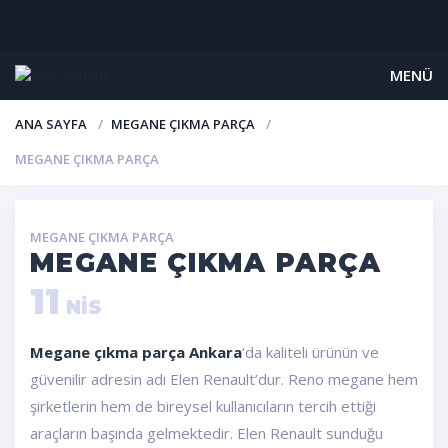
MENÜ
ANA SAYFA
MEGANE ÇIKMA PARÇA
MEGANE ÇIKMA PARÇA
MEGANE ÇIKMA PARÇA
MEGANE ÇIKMA PARÇA
11
NIS
Megane çıkma parça Ankara
‘da kaliteli ürünün ve
güvenilir adresin adı Elen Renault’dur. Reno megane hem
şirketlerin hem de bireysel kullanıcıların tercih ettiği
araçların başında gelmektedir. Elen Renault sunduğu