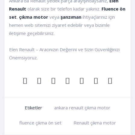
Ankara’da Renault yedek parça arayışındaysanız,
Elen
Renault
olarak size bir telefon kadar yakınız.
Fluence ön
set
,
çıkma motor
veya
şanzıman
ihtiyaçlarınız için
hemen web sitemizi ziyaret edebilir veya bizimle
iletişime geçebilirsiniz.
Elen Renault – Aracınızın Değerini ve Sizin Güvenliğinizi
Önemsiyoruz.
Etiketler
ankara renault çıkma motor
fluence çıkma ön set
Renault çıkma motor