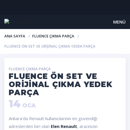
MENÜ
ANA SAYFA
FLUENCE ÇIKMA PARÇA
FLUENCE ÖN SET VE ORIJINAL ÇIKMA YEDEK PARÇA
FLUENCE ÇIKMA PARÇA
FLUENCE ÖN SET VE
ORIJINAL ÇIKMA YEDEK
PARÇA
14
OCA
Ankara’da Renault kullanıcılarının en güvendiği
adreslerden biri olan
Elen Renault
, aracınızın