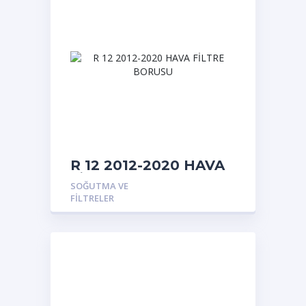
R 12 2012-2020 HAVA
FİLTRE BORUSU
SOĞUTMA VE
FILTRELER