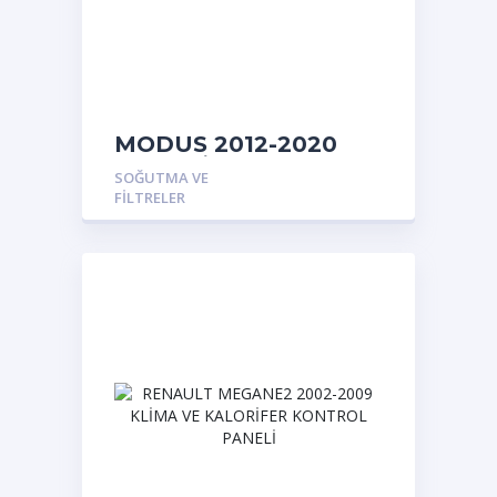
MODUS 2012-2020
HAVA FİLTRE BORUSU
SOĞUTMA VE
FILTRELER