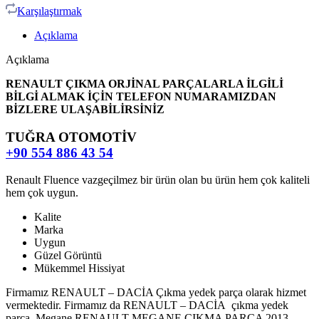
Karşılaştırmak
Açıklama
Açıklama
RENAULT ÇIKMA ORJİNAL PARÇALARLA İLGİLİ
BİLGİ ALMAK İÇİN TELEFON NUMARAMIZDAN
BİZLERE ULAŞABİLİRSİNİZ
TUĞRA OTOMOTİV
+90 554 886 43 54
Renault Fluence vazgeçilmez bir ürün olan bu ürün hem çok kaliteli
hem çok uygun.
Kalite
Marka
Uygun
Güzel Görüntü
Mükemmel Hissiyat
Firmamız RENAULT – DACİA Çıkma yedek parça olarak hizmet
vermektedir. Firmamız da RENAULT – DACİA çıkma yedek
parça, Megane RENAULT MEGANE ÇIKMA PARÇA 2013