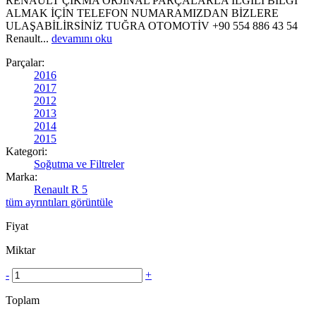
RENAULT ÇIKMA ORJİNAL PARÇALARLA İLGİLİ BİLGİ
ALMAK İÇİN TELEFON NUMARAMIZDAN BİZLERE
ULAŞABİLİRSİNİZ TUĞRA OTOMOTİV +90 554 886 43 54
Renault...
devamını oku
Parçalar:
2016
2017
2012
2013
2014
2015
Kategori:
Soğutma ve Filtreler
Marka:
Renault R 5
tüm ayrıntıları görüntüle
Fiyat
Miktar
-
+
Toplam