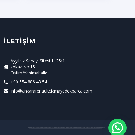
İLETIŞIM
Ayyıldız Sanayi Sitesi 1125/1
sokak No:15
Ostim/Yenimahalle
+90 554 886 43 54
info@ankararenaultcikmayedekparca.com
Size Nasıl Yardımcı Olabiliriz?