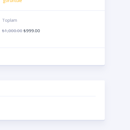
görüntüle
Toplam
₺
1,000.00
₺
999.00