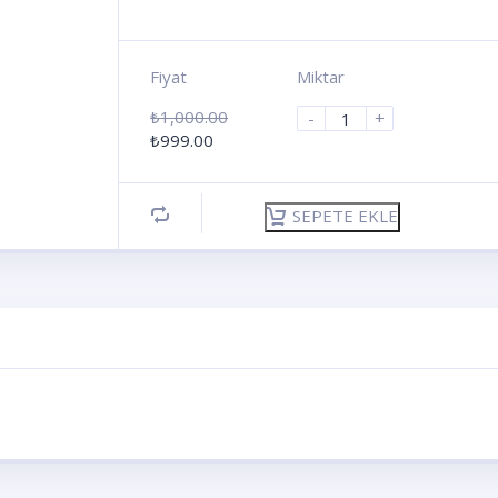
Fiyat
Miktar
₺
1,000.00
-
+
₺
999.00
SEPETE EKLE