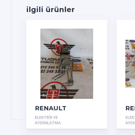
ilgili ürünler
RENAULT
RE
MEGANE2 2002-
ME
ELEKTRIK VE
ELEK
2009 ABS BEYNİ
20
AYDINLATMA
AYD
MO
EL