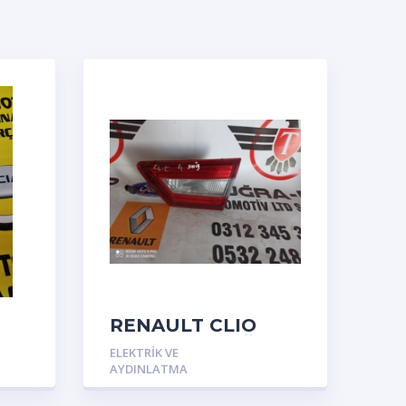
RENAULT CLIO
2012-2020 SAĞ
ELEKTRIK VE
STOP LAMBASI
AYDINLATMA