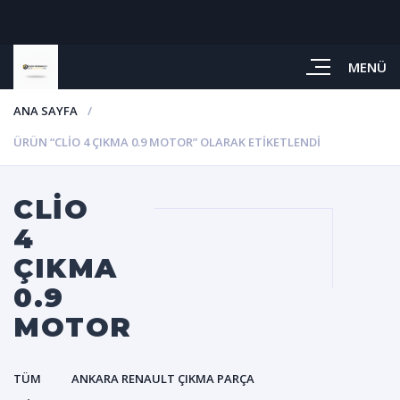
MENÜ
ANA SAYFA
ÜRÜN “CLIO 4 ÇIKMA 0.9 MOTOR” OLARAK ETIKETLENDI
CLIO
4
ÇIKMA
0.9
MOTOR
TÜM
ANKARA RENAULT ÇIKMA PARÇA