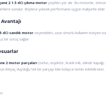
ane 2 1.5 dCi çıkma motor
çeşitleri yer alır. Bu motorlar, öm
müşterilere sunulur. Böylece yüksek performansı uygun maliyetle el
 Avantajı
5 dCi sandık motor
seçenekleri, uzun ömürlü kullanım isteyen sürüc
z bir sürüş sağlar.
esuarlar
ne 2 motor parçaları
(turbo, enjektör, krank mili, silindir kapağı,
 ihtiyaç duyduğu tek bir parçayı bile kolayca temin edebilirsiniz.
ri