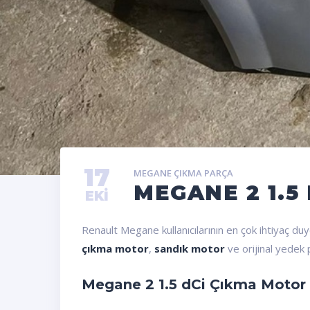
17
MEGANE ÇIKMA PARÇA
MEGANE 2 1.5
EKI
Renault Megane kullanıcılarının en çok ihtiyaç d
çıkma motor
,
sandık motor
ve orijinal yedek 
Megane 2 1.5 dCi Çıkma Motor 