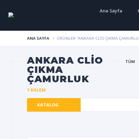
Ana Sayfa
ANA SAYFA
ÜRÜNLER “ANKARA CLIO ÇIKMA ÇAMURLUK
ANKARA CLIO
TÜM
ÇIKMA
ÇAMURLUK
1 KALEM
KATALOG