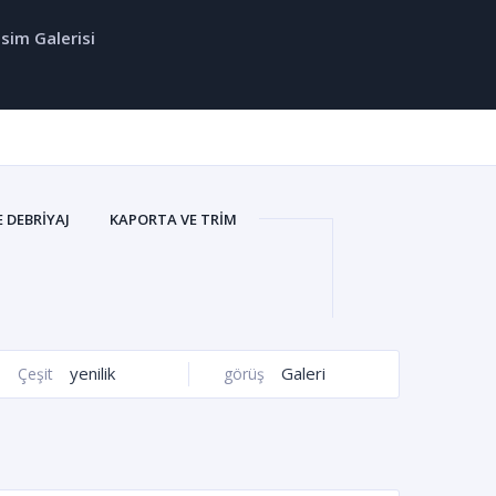
sim Galerisi
E DEBRIYAJ
KAPORTA VE TRIM
IYEL
SOĞUTMA VE FILTRELER
IYON VE DIREKSIYON
GENEL
yenilik
Galeri
Çeşit
görüş