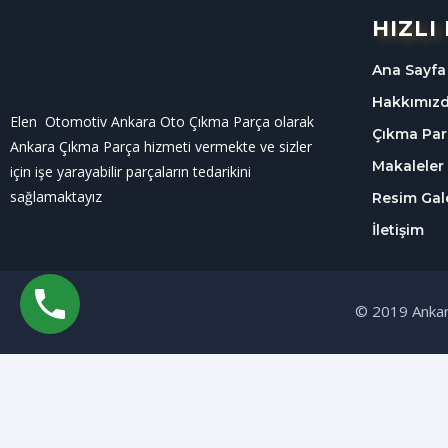
HIZLI
Ana Sayfa
Hakkımız
Elen Otomotiv Ankara Oto Çıkma Parça olarak
Çıkma Par
Ankara Çıkma Parça hizmeti vermekte ve sizler
Makaleler
için işe yarayabilir parçaların tedarikini
sağlamaktayız
Resim Gale
İletişim
© 2019 Ankar
Size Nasıl Yardımcı Olabiliriz?
Powered by
Merhaba
Size Nasıl Yardımcı Olabiliriz?
Görüşme Başlat