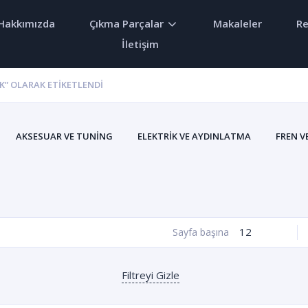
Hakkımızda
Çıkma Parçalar
Makaleler
Re
İletişim
” OLARAK ETIKETLENDI
AKSESUAR VE TUNING
ELEKTRIK VE AYDINLATMA
FREN V
MOTOR VE YAKIT
ŞANZIMAN VE DIFERANS
SÜSPANS
12
Sayfa başına
Filtreyi Gizle