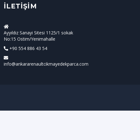
İLETIŞIM
Ayyıldız Sanayi Sitesi 1125/1 sokak
No:15 Ostim/Yenimahalle
+90 554 886 43 54
info@ankararenaultcikmayedekparca.com