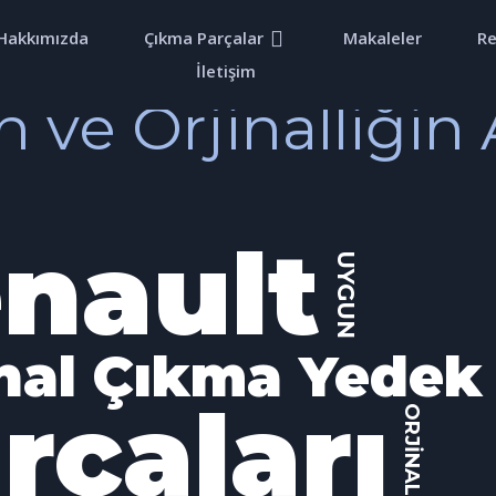
Hakkımızda
Çıkma Parçalar
Makaleler
Re
İletişim
n ve Orjinalliğin
nault
UYGUN
inal Çıkma Yedek
rçaları
ORJİNAL