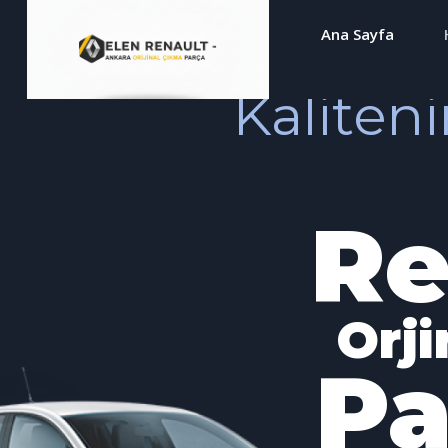
Ana Sayfa
Kaliteni
Re
Orj
Pa